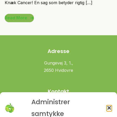
Knæk Cancer! En sag som betyder rigtig […]
Read More
Adresse
Gungevej 3, 1.,
2650 Hvidovre
Kontakt
Administrer
+45 61 70 66 45
signe@sundmedsigne.dk
samtykke