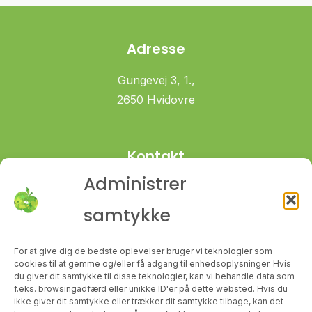
Adresse
Gungevej 3, 1.,
2650 Hvidovre
Kontakt
Administrer
+45 61 70 66 45
signe@sundmedsigne.dk
samtykke
For at give dig de bedste oplevelser bruger vi teknologier som
cookies til at gemme og/eller få adgang til enhedsoplysninger. Hvis
du giver dit samtykke til disse teknologier, kan vi behandle data som
Følg med
f.eks. browsingadfærd eller unikke ID'er på dette websted. Hvis du
ikke giver dit samtykke eller trækker dit samtykke tilbage, kan det