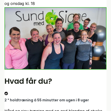
og onsdag kl. 18
Hvad får du?
2 * holdtræning á 55 minutter
om ugen i 8 uger
Hård og sjov træning med en god blanding af styrke