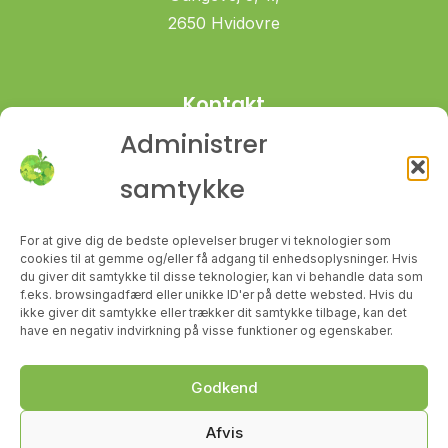
2650 Hvidovre
Kontakt
Administrer
+45 61 70 66 45
signe@sundmedsigne.dk
samtykke
For at give dig de bedste oplevelser bruger vi teknologier som
cookies til at gemme og/eller få adgang til enhedsoplysninger. Hvis
du giver dit samtykke til disse teknologier, kan vi behandle data som
Følg med
f.eks. browsingadfærd eller unikke ID'er på dette websted. Hvis du
ikke giver dit samtykke eller trækker dit samtykke tilbage, kan det
have en negativ indvirkning på visse funktioner og egenskaber.
instagram
facebook
Godkend
Afvis