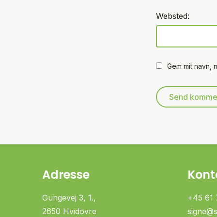
Websted:
Gem mit navn, 
Adresse
Kont
Gungevej 3, 1.,
+45 61 
2650 Hvidovre
signe@