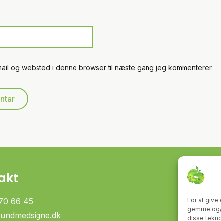
mail og websted i denne browser til næste gang jeg kommenterer.
akt
70 66 45
For at give
gemme og/el
sundmedsigne.dk
disse tekno